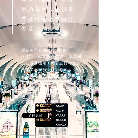
​致力為客人提供專
業及可靠之改善方
案及諮詢服務
耀金顧問有限公司 (簡稱:
PMCL) 成立於1997年，本公司
已在香港機電工程署註冊為合資
格電業承辦商，致力為客人提供
安全而可靠的電力設備及系統，
業務範圍涵蓋各類型樓宇及設
施，包括住宅、工商廈、大型商
場、香港國際機場、運輸設施、
廢物處理設施、油庫等。
了解更多