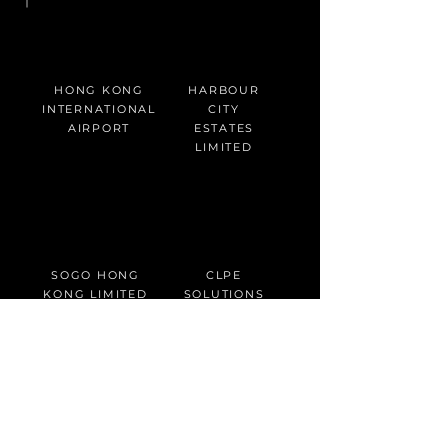
HONG KONG
HARBOUR
INTERNATIONAL
CITY
AIRPORT
ESTATES
LIMITED
SOGO HONG
CLPE
KONG LIMITED
SOLUTIONS
LIMITED &
CLP POWER
HONG
KONG
LIMITED